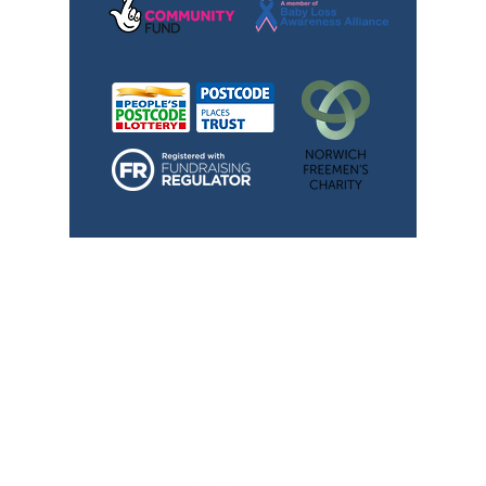
TimeNorfolk
8 Chalk Hill House
19 Rosary Road
Norwich
NR1 1SZ
01603 927487
info@timenorfolk.org.uk