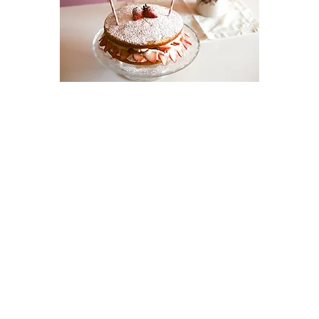
Fundraising:
Set a fundraising goal for your
bake sale and let people know
what you're aiming to achieve.
Every pound raised will go directly
to TimeNorfolk and make a
difference in someone's life. After
your bake sale you can pay in your
money via our JustGiving Page:
www.timenorfolk.org.uk/donate
by
making a donation. Alternatively
you can pay your money in
directly via bacs by emailing
ruth@timenorfolk.org.uk