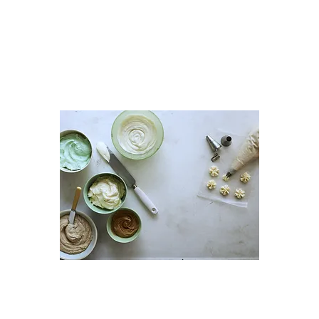
decorate your space, offer a
delivery service within your office
or go with a theme. You could hold
it at your workplace, school,
community centre, or even your
front garden!
Baking and Donations:
Whip up some delicious treats that
will entice everyone's taste buds.