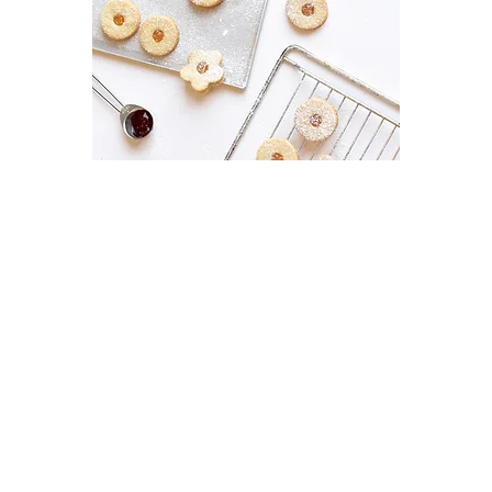
S
pread the Word:
Share this web page with your
friends, family, and colleagues.
Encourage them to participate,
either by hosting their own bake
sales or by attending and
supporting yours. We will provide
you with a poster to help you
promote your bake sale!
Plan Your Bake Sale:
Let your creativity shine while
planning your bake sale, you could