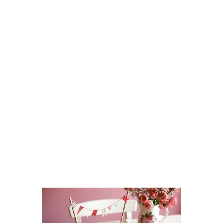
Get your family, friends, and
coworkers involved in baking
cupcakes, cookies, cakes, and
other goodies. Encourage people
to contribute their baked goods
and make a monetary donation to
support TimeNorfolk.
Raise Awareness:
Your bake sale is an opportunity to
educate those around you about
baby loss and the support that
TimeNorfolk offers. We can
provide you with leaflets and
posters that might spark
conversations.