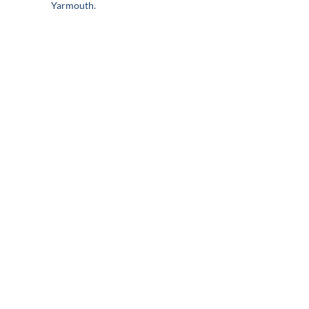
Yarmouth.
TimeNorfolk
8 Chalk Hill House
19 Rosary Road
Norwich
NR1 1SZ