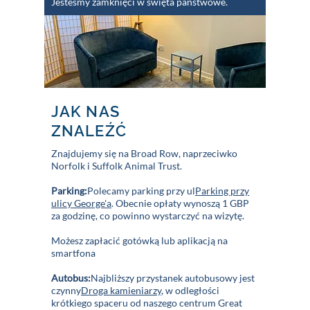
Jesteśmy zamknięci w święta państwowe.
JAK NAS
ZNALEŹĆ
Znajdujemy się na Broad Row, naprzeciwko
Norfolk i Suffolk Animal Trust.
Parking:
Polecamy parking przy ul
Parking przy
ulicy George'a
. Obecnie opłaty wynoszą 1 GBP
za godzinę, co powinno wystarczyć na wizytę.
Możesz zapłacić gotówką lub aplikacją na
smartfona
Autobus:
Najbliższy przystanek autobusowy jest
czynny
Droga kamieniarzy
, w odległości
krótkiego spaceru od naszego centrum Great