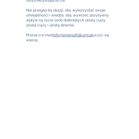
satysfakcjonującej roli.
Nie przegap tej okazji, aby wykorzystać swoje
umiejętności i wiedzę, aby wywrzeć pozytywny
wpływ na życie osób dotkniętych utratą ciąży,
utratą ciąży i utratą dziecka.
Proszę o e-mail
info@timenorfolk.org.uk
uczyć się
więcej.