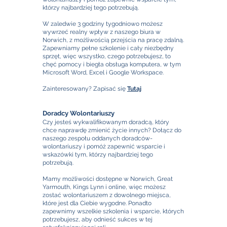
którzy najbardziej tego potrzebują.
W zaledwie 3 godziny tygodniowo możesz
wywrzeć realny wpływ z naszego biura w
Norwich, z możliwością przejścia na pracę zdalną.
Zapewniamy pełne szkolenie i cały niezbędny
sprzęt, więc wszystko, czego potrzebujesz, to
chęć pomocy i biegła obsługa komputera, w tym
Microsoft Word, Excel i Google Workspace.
Zainteresowany? Zapisać się
Tutaj
Doradcy Wolontariuszy
Czy jesteś wykwalifikowanym doradcą, który
chce naprawdę zmienić życie innych? Dołącz do
naszego zespołu oddanych doradców-
wolontariuszy i pomóż zapewnić wsparcie i
wskazówki tym, którzy najbardziej tego
potrzebują.
Mamy możliwości dostępne w Norwich, Great
Yarmouth, Kings Lynn i online, więc możesz
zostać wolontariuszem z dowolnego miejsca,
które jest dla Ciebie wygodne. Ponadto
zapewnimy wszelkie szkolenia i wsparcie, których
potrzebujesz, aby odnieść sukces w tej