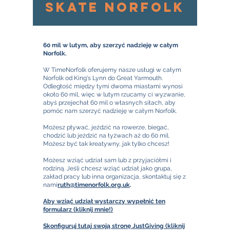
Skate Norfolk
60 mil w lutym, aby szerzyć nadzieję w całym
Norfolk.
W TimeNorfolk oferujemy nasze usługi w całym
Norfolk od King's Lynn do Great Yarmouth.
Odległość między tymi dwoma miastami wynosi
około 60 mil, więc w lutym rzucamy ci wyzwanie,
abyś przejechał 60 mil o własnych siłach, aby
pomóc nam szerzyć nadzieję w całym Norfolk.
Możesz pływać, jeździć na rowerze, biegać,
chodzić lub jeździć na łyżwach aż do 60 mil.
Możesz być tak kreatywny, jak tylko chcesz!
Możesz wziąć udział sam lub z przyjaciółmi i
rodziną. Jeśli chcesz wziąć udział jako grupa,
zakład pracy lub inna organizacja, skontaktuj się z
nami
ruth@timenorfolk.org.uk
.
Aby wziąć udział wystarczy wypełnić ten
formularz (kliknij mnie!)
Skonfiguruj tutaj swoją stronę JustGiving (kliknij