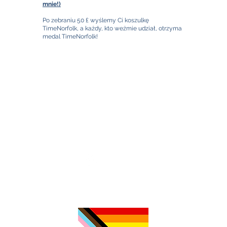
mnie!)
Po zebraniu 50 £ wyślemy Ci koszulkę
TimeNorfolk, a każdy, kto weźmie udział, otrzyma
medal TimeNorfolk!
TimeNorfolk
8 Chalk Hill House
19 Rosary Road
Norwich
NR1 1SZ
01603 927487
info@timenorfolk.org.uk
Registered Charity No.
1157905
Company Registration No.
07656339