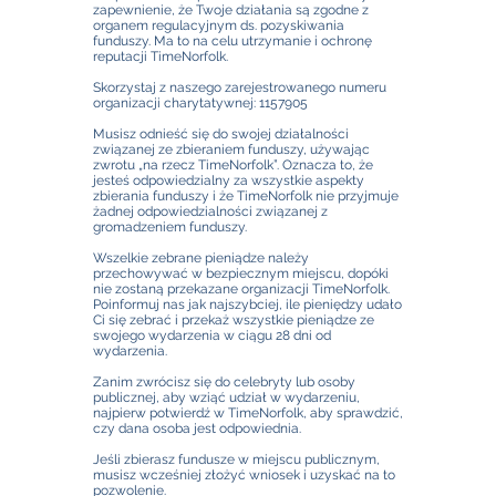
zapewnienie, że Twoje działania są zgodne z
organem regulacyjnym ds. pozyskiwania
funduszy. Ma to na celu utrzymanie i ochronę
reputacji TimeNorfolk.
Skorzystaj z naszego zarejestrowanego numeru
organizacji charytatywnej:
1157905
Musisz odnieść się do swojej działalności
związanej ze zbieraniem funduszy, używając
zwrotu „na rzecz TimeNorfolk”. Oznacza to, że
jesteś odpowiedzialny za wszystkie aspekty
zbierania funduszy i że TimeNorfolk nie przyjmuje
żadnej odpowiedzialności związanej z
gromadzeniem funduszy.
Wszelkie zebrane pieniądze należy
przechowywać w bezpiecznym miejscu, dopóki
nie zostaną przekazane organizacji TimeNorfolk.
Poinformuj nas jak najszybciej, ile pieniędzy udało
Ci się zebrać i przekaż wszystkie pieniądze ze
swojego wydarzenia w ciągu 28 dni od
wydarzenia.
Zanim zwrócisz się do celebryty lub osoby
publicznej, aby wziąć udział w wydarzeniu,
najpierw potwierdź w TimeNorfolk, aby sprawdzić,
czy dana osoba jest odpowiednia.
Jeśli zbierasz fundusze w miejscu publicznym,
musisz wcześniej złożyć wniosek i uzyskać na to
pozwolenie.