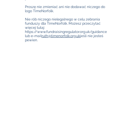
Proszę nie zmieniać ani nie dodawać niczego do
logo TimeNorfolk.
Nie rób niczego nielegalnego w celu zebrania
funduszy dla TimeNorfolk. Możesz przeczytać
więcej tutaj:
https://www.fundraisingregulator.org.uk/guidance
lub e-mail
ruth@timenorfolk.org.uk
jeśli nie jesteś
pewien.
TimeNorfolk
8 Chalk Hill House
19 Rosary Road
Norwich
NR1 1SZ
01603 927487
info@timenorfolk.org.uk