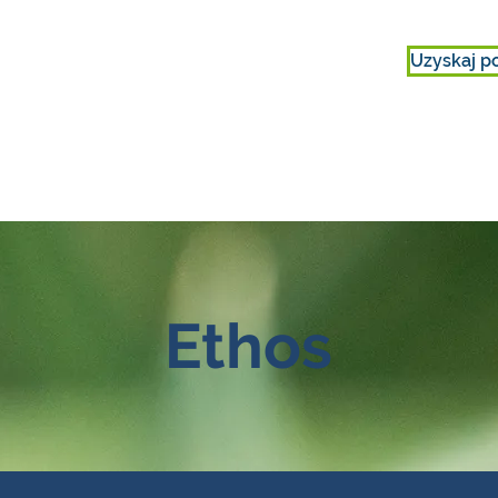
Uzyskaj p
IE
ZAANGAŻOWAĆ SIĘ
O NAS
Ethos