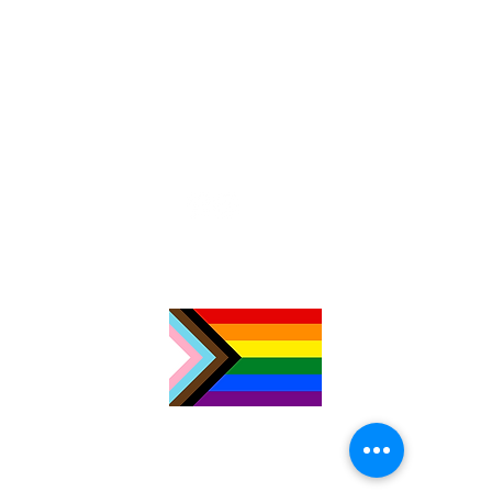
TimeNorfolk
8 Chalk Hill House
19 Rosary Road
Norwich
NR1 1SZ
01603 927487
info@timenorfolk.org.uk
Registered Charity No.
1157905
Company Registration No.
07656339
Privacy Policy
Cookies