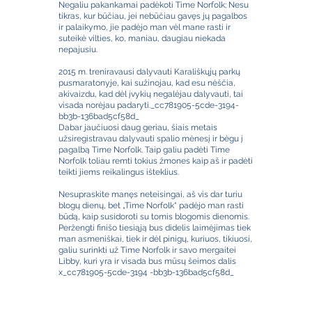
Negaliu pakankamai padėkoti Time Norfolk; Nesu
tikras, kur būčiau, jei nebūčiau gavęs jų pagalbos
ir palaikymo, jie padėjo man vėl mane rasti ir
suteikė vilties, ko, maniau, daugiau niekada
nepajusiu.
2015 m. treniravausi dalyvauti Karališkųjų parkų
pusmaratonyje, kai sužinojau, kad esu nėščia,
akivaizdu, kad dėl įvykių negalėjau dalyvauti, tai
visada norėjau padaryti._cc781905-5cde-3194-
bb3b-136bad5cf58d_
Dabar jaučiuosi daug geriau, šiais metais
užsiregistravau dalyvauti spalio mėnesį ir bėgu į
pagalbą Time Norfolk. Taip galiu padėti Time
Norfolk toliau remti tokius žmones kaip aš ir padėti
teikti jiems reikalingus išteklius.
Nesupraskite manęs neteisingai, aš vis dar turiu
blogų dienų, bet „Time Norfolk“ padėjo man rasti
būdą, kaip susidoroti su tomis blogomis dienomis.
Peržengti finišo tiesiąją bus didelis laimėjimas tiek
man asmeniškai, tiek ir dėl pinigų, kuriuos, tikiuosi,
galiu surinkti už Time Norfolk ir savo mergaitei
Libby, kuri yra ir visada bus mūsų šeimos dalis
x_cc781905-5cde-3194 -bb3b-136bad5cf58d_