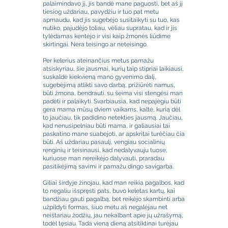
palaimindavo jį, jis bandė mane paguosti, bet aš jį
tiesiog uždariau, pavydžiu ir tuo pat metu
apmaudu, kad jis sugebėjo susitaikyti su tuo, kas
nutiko, pajudėjo toliau, vėliau supratau, kad ir jis
tylėdamas kentėjo ir visi kaip žmonės liūdime
skirtingai. Nėra teisingo ar neteisingo.
Per kelerius ateinančius metus pamažu
atsiskyriau, šie jausmai, kurių taip stipriai laikiausi,
suskaldė kiekvieną mano gyvenimo dalį,
sugebėjimą atlikti savo darbą, prižiūrėti namus,
būti žmona, bendrauti. su šeima visi stengėsi man
padėti ir palaikyti. Svarbiausia, kad nepajėgiu būti
gera mama mūsų dviem vaikams, kaltė, kurią dėl
to jaučiau, tik padidino netekties jausmą. Jaučiau,
kad nenusipelniau būti mama, ir galiausiai tai
paskatino mane suabejoti, ar apskritai turėčiau čia
būti. Aš uždariau pasaulį, vengiau socialinių
renginių ir teisinausi, kad nedalyvauju tuose,
kuriuose man nereikėjo dalyvauti, praradau
pasitikėjimą savimi ir pamažu dingo savigarba.
Giliai širdyje žinojau, kad man reikia pagalbos, kad
to negaliu išspręsti pats, buvo keletas kartų, kai
bandžiau gauti pagalbą, bet reikėjo skambinti arba
užpildyti formas, šiuo metu aš negalėjau net
neištariau žodžių, jau nekalbant apie jų užrašymą,
todėl tęsiau. Tada vieną dieną atsitiktinai turėjau