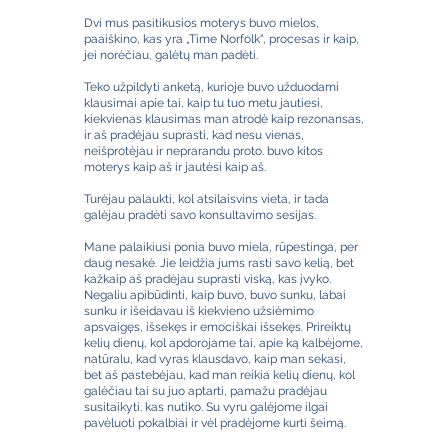
Dvi mus pasitikusios moterys buvo mielos,
paaiškino, kas yra „Time Norfolk“, procesas ir kaip,
jei norėčiau, galėtų man padėti.
Teko užpildyti anketą, kurioje buvo užduodami
klausimai apie tai, kaip tu tuo metu jautiesi,
kiekvienas klausimas man atrodė kaip rezonansas,
ir aš pradėjau suprasti, kad nesu vienas,
neišprotėjau ir neprarandu proto. buvo kitos
moterys kaip aš ir jautėsi kaip aš.
Turėjau palaukti, kol atsilaisvins vieta, ir tada
galėjau pradėti savo konsultavimo sesijas.
Mane palaikiusi ponia buvo miela, rūpestinga, per
daug nesakė. Jie leidžia jums rasti savo kelią, bet
kažkaip aš pradėjau suprasti viską, kas įvyko.
Negaliu apibūdinti, kaip buvo, buvo sunku, labai
sunku ir išeidavau iš kiekvieno užsiėmimo
apsvaigęs, išsekęs ir emociškai išsekęs. Prireiktų
kelių dienų, kol apdorojame tai, apie ką kalbėjome,
natūralu, kad vyras klausdavo, kaip man sekasi,
bet aš pastebėjau, kad man reikia kelių dienų, kol
galėčiau tai su juo aptarti, pamažu pradėjau
susitaikyti. kas nutiko. Su vyru galėjome ilgai
pavėluoti pokalbiai ir vėl pradėjome kurti šeimą.