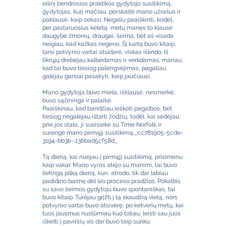
eilinį bendrosios praktikos gydytojo susitikimą,
gydytojas, kurį mačiau, perskaitė mano užrašus ir
paklausė, kaip sekasi. Negaliu paaiškinti, kodėl,
per pastaruosius keletą metų manęs to klausė
daugybė žmonių, draugai, šeima, bet aš visada
neigiau, kad kažkas negerai. Šį kartą buvo kitaip,
tarsi potvynio vartai atsidarė, viskas išlindo. Iš
tikrųjų drebėjau kalbėdamas ir verkdamas, manau,
kad tai buvo tiesiog palengvėjimas, pagaliau
galėjau garsiai pasakyti, kaip jaučiausi.
Mano gydytoja buvo miela, išklausė, nesmerkė,
buvo sąžininga ir palaikė.
Paaiškinau, kad bandžiau ieškoti pagalbos, bet
tiesiog negalėjau ištarti žodžių, todėl, kai sėdėjau
prie jos stalo, ji susisiekė su Time Norfolk ir
surengė mano pirmąjį susitikimą._cc781905-5cde-
3194-bb3b -136bad5cf58d_
Tą dieną, kai nuėjau į pirmąjį susitikimą, prisimenu
kaip vakar. Mano vyras atėjo su manimi, tai buvo
lietingą pilką dieną, kuri, atrodo, tik dar labiau
padidino baimę dėl šio proceso pradžios. Pokalbis
su savo šeimos gydytoju buvo spontaniškas, tai
buvo kitaip. Turėjau grįžti į tą skaudžią vietą, nors
potvynio vartai buvo atsivėrę, po ketverių metų, kai
tuos jausmus nustūmiau kuo toliau, leisti sau juos
iškelti į paviršių vis dar buvo taip sunku.