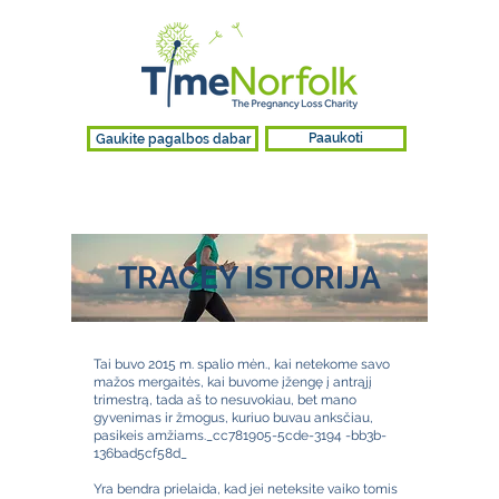
Gaukite pagalbos dabar
Paaukoti
TRACEY ISTORIJA
Tai buvo 2015 m. spalio mėn., kai netekome savo
mažos mergaitės, kai buvome įžengę į antrąjį
trimestrą, tada aš to nesuvokiau, bet mano
gyvenimas ir žmogus, kuriuo buvau anksčiau,
pasikeis amžiams._cc781905-5cde-3194 -bb3b-
136bad5cf58d_
Yra bendra prielaida, kad jei neteksite vaiko tomis