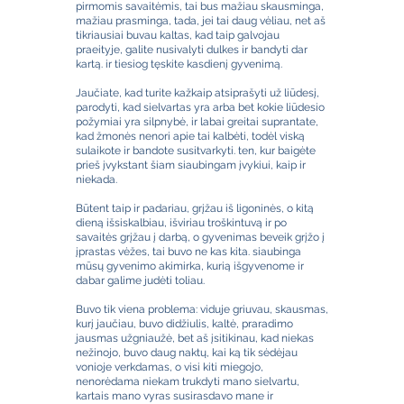
pirmomis savaitėmis, tai bus mažiau skausminga,
mažiau prasminga, tada, jei tai daug vėliau, net aš
tikriausiai buvau kaltas, kad taip galvojau
praeityje, galite nusivalyti dulkes ir bandyti dar
kartą. ir tiesiog tęskite kasdienį gyvenimą.
Jaučiate, kad turite kažkaip atsiprašyti už liūdesį,
parodyti, kad sielvartas yra arba bet kokie liūdesio
požymiai yra silpnybė, ir labai greitai suprantate,
kad žmonės nenori apie tai kalbėti, todėl viską
sulaikote ir bandote susitvarkyti. ten, kur baigėte
prieš įvykstant šiam siaubingam įvykiui, kaip ir
niekada.
Būtent taip ir padariau, grįžau iš ligoninės, o kitą
dieną išsiskalbiau, išviriau troškintuvą ir po
savaitės grįžau į darbą, o gyvenimas beveik grįžo į
įprastas vėžes, tai buvo ne kas kita. siaubinga
mūsų gyvenimo akimirka, kurią išgyvenome ir
dabar galime judėti toliau.
Buvo tik viena problema: viduje griuvau, skausmas,
kurį jaučiau, buvo didžiulis, kaltė, praradimo
jausmas užgniaužė, bet aš įsitikinau, kad niekas
nežinojo, buvo daug naktų, kai ką tik sėdėjau
vonioje verkdamas, o visi kiti miegojo,
nenorėdama niekam trukdyti mano sielvartu,
kartais mano vyras susirasdavo mane ir