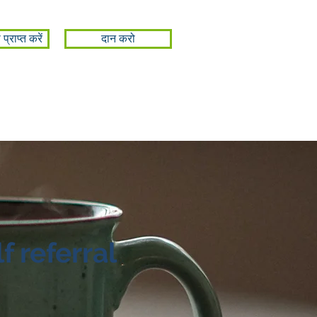
्राप्त करें
दान करो
f referral