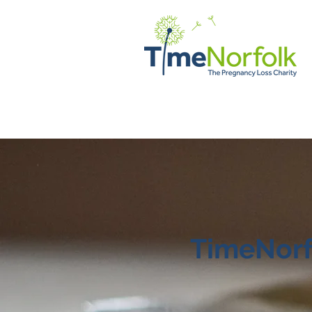
घर
सहायता
कहानियों
उलझ
TimeNorfo