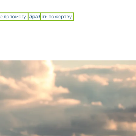
е допомогу зараз
Зробіть пожертву
І