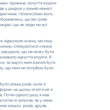
пним, провина, почуття втрати
в у ридала у ванній кімнаті,
див мене, і благослови його,
обурюючись, що він зумів
аждав і що як люди ми всі
вся, відкололи кожну частину
жиною, спілкуватися з моєю
 відчувала, що не можу бути
илювало відчуття втрати. Я
я, чи варто мені взагалі бути
ому, що мені не потрібно було
уло кілька разів, коли я
рми, на цьому етапі я міг я
в. Потім одного разу я мав
нотатки й запитав, як у мене
іх кількох років, друзів,