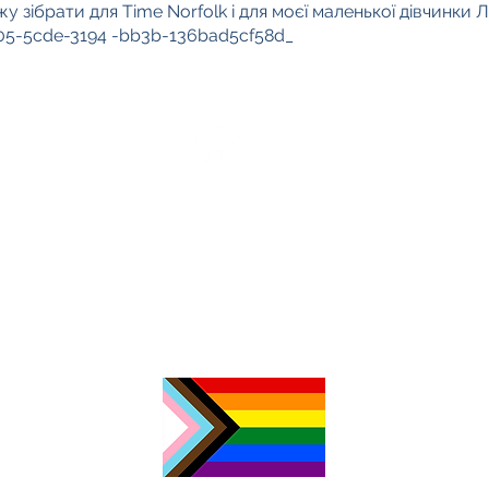
жу зібрати для Time Norfolk і для моєї маленької дівчинки Лі
905-5cde-3194 -bb3b-136bad5cf58d_
З
ф
Р
0