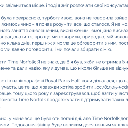
 звільниться місце, і тоді я зміг розпочати свої консультац
, була прекрасною, турботливою, вона не говорила зайво
 якимось чином я почав розуміти все, що сталося. Я не мо
ожного заняття ошелешеним, виснаженим і емоційно виснаж
 опрацювати те, про що ми говорили, природно, мій чолові
бно кілька днів, перш ніж я могла це обговорити з ним, п
могли давно поговорити, і ми почали збирати сім’ю.
и Time Norfolk; Я не знаю, де б я був, якби не отримав ї
ене та дали надію, яку я думав, що ніколи більше не відчу
сті в напівмарафоні Royal Parks Half, коли дізналася, що ваг
и участь, це те, що я завжди хотіла зробити._cc781905-5c
аще, тому цього року я зареєструвався, щоб взяти участь 
опомогти Time Norfolk продовжувати підтримувати таких лю
.
о, у мене все ще бувають погані дні, але Time Norfolk доп
ями. Подолання фінішу буде великим досягненням як для м