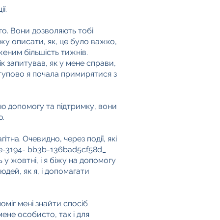
ії.
го. Вони дозволяють тобі
жу описати, як, це було важко,
еним більшість тижнів.
к запитував, як у мене справи,
оступово я почала примирятися з
хню допомогу та підтримку, вони
ю.
ітна. Очевидно, через події, які
de-3194- bb3b-136bad5cf58d_
у жовтні, і я біжу на допомогу
дей, як я, і допомагати
оміг мені знайти спосіб
ене особисто, так і для