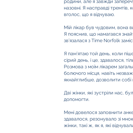
родини, але я завжди запереч
назовні. Я насправді тремтів,
вголос, що я відчуваю.
Мій лікар був чудовим, вона 
Я пояснив, що намагався знайт
зв’язалася з Time Norfolk за
Я пам’ятаю той день, коли піш
сірий день, і це, здавалося, 
Розмова з моїм лікарем загал
болючого місця, навіть незваж
якнайглибше, дозволити собі 
Дві жінки, які зустріли нас, б
допомогти.
Мені довелося заповнити анке
здавалося, резонувало зі мною
жінки, такі ж, як я, які відчува