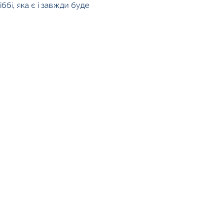
ббі, яка є і завжди буде
Політика конфіденційності
Печиво
ареєстрований благодійний
онд № 1157905
еєстраційний номер компанії
7656339