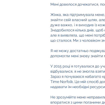
Мені довелося дочекатися, поки
Жінка, яка підтримувала мене
знайти свій власний шлях, але
дуже важко, і я виходив із к
Знадобилося кілька днів, щоб
але я виявляла, що мені потрі
що сталося. Ми з чоловіком з
Я не можу достатньо подякуват
допомогли мені знову знайти м
У 2015 році я готувалася до уча
відбувалися, я не змогла взят
Зараз я почуваюся набагато кр
Time Norfolk. Це мій спосіб д
надавати їм необхідні ресурси
Не зрозумійте мене неправильн
впоратися з цими поганими дн