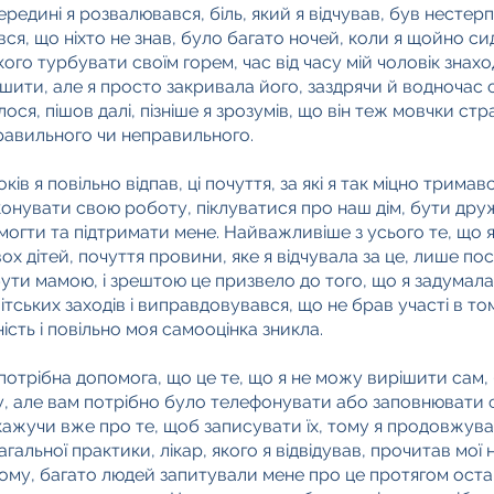
редині я розвалювався, біль, який я відчував, був нестер
я, що ніхто не знав, було багато ночей, коли я щойно сиді
кого турбувати своїм горем, час від часу мій чоловік знахо
ішити, але я просто закривала його, заздрячи й водночас 
ся, пішов далі, пізніше я зрозумів, що він теж мовчки стр
равильного чи неправильного.
ів я повільно відпав, ці почуття, за які я так міцно трима
конувати свою роботу, піклуватися про наш дім, бути дру
огти та підтримати мене. Найважливіше з усього те, що я
 дітей, почуття провини, яке я відчувала за це, лише пос
ути мамою, і зрештою це призвело до того, що я задумалас
вітських заходів і виправдовувався, що не брав участі в т
ність і повільно моя самооцінка зникла.
 потрібна допомога, що це те, що я не можу вирішити сам, б
 але вам потрібно було телефонувати або заповнювати фо
кажучи вже про те, щоб записувати їх, тому я продовжува
гальної практики, лікар, якого я відвідував, прочитав мої 
му, багато людей запитували мене про це протягом останн