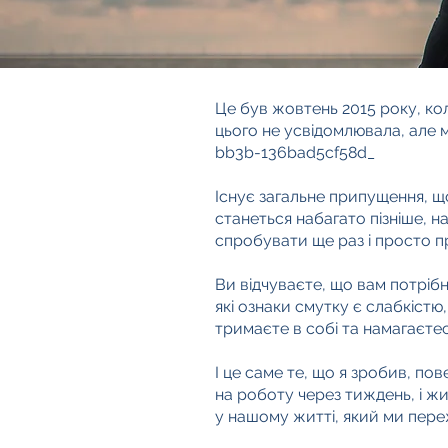
Це був жовтень 2015 року, ко
цього не усвідомлювала, але 
bb3b-136bad5cf58d_
Існує загальне припущення, щ
станеться набагато пізніше, н
спробувати ще раз і просто 
Ви відчуваєте, що вам потріб
які ознаки смутку є слабкістю
тримаєте в собі та намагаєтес
І це саме те, що я зробив, по
на роботу через тиждень, і 
у нашому житті, який ми пере