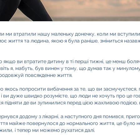
ли ми втратили нашу маленьку донечку, коли ми вступили 
моє життя та людина, якою я була раніше, зміниться назав
о якщо ви втратите дитину в ті перші тижні, це менш боля
авіть я, мабуть, був винен у тому, що думав так у минуло
продовжуй повсякденне життя.
но якось попросити вибачення за те, що ви засмучуєтеся, 
, і ви дуже швидко розумієте, що люди не хочуть про це го
я підняти де ви зупинилися перед цією жахливою подією, на
вернувся додому з лікарні, а наступного дня помився, приг
життя майже повернулося до нормального життя, це було 
жили, і тепер ми можемо рухатися далі.