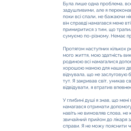
Була лише одна проблема, все
задушливими, але я переконавс
поки всі спали, не бажаючи ні
він справді намагався мене вт
примиритися з тим, що трапило
сумуємо по-різному. Немає п
Протягом наступних кількох рок
мого життя, мою здатність ви
родиною всі намагалися допом
хорошою мамою для наших двох
відчувала, що не заслуговую б
тут. Я закривав світ, уникав с
відвідувати, я втратив впевне
У глибині душі я знав, що мені
намагався отримати допомогу,
навіть не вимовляв слова, не 
звичайний прийом до лікаря за
справи. Я не можу пояснити чо