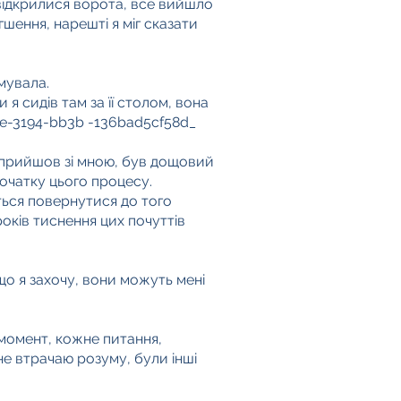
 відкрилися ворота, все вийшло
гшення, нарешті я міг сказати
имувала.
я сидів там за її столом, вона
cde-3194-bb3b -136bad5cf58d_
к прийшов зі мною, був дощовий
початку цього процесу.
ться повернутися до того
років тиснення цих почуттів
кщо я захочу, вони можуть мені
 момент, кожне питання,
 не втрачаю розуму, були інші