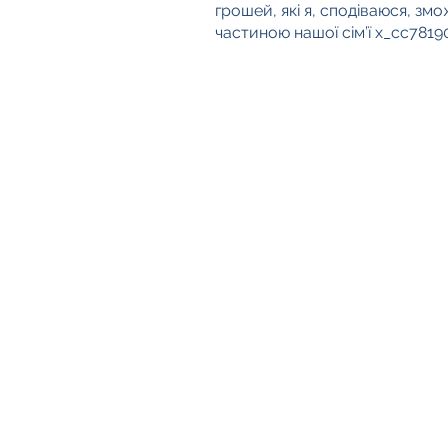
грошей, які я, сподіваюся, змо
частиною нашої сім’ї x_cc781
​Знайти нас:
ЧасНорфолк Норвіч
8 Chalk Hill House
19 Rosary Road
Норвіч
NR1 1SZ
TimeNorfolk Great Yarmouth
29 Широкий ряд
Великий Ярмут
NR30 1HT
​​Зв'язатися з нами:
Телефон: 01603 927487