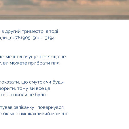
в другий триместр, я тоді
жди._cc781905-5cde-3194 -
че, менш значуще, ніж якщо це
му, ви можете прибрати пил,
показати, що смуток чи будь-
ворити, тому ви все це
че її ніколи не було.
отував запіканку і повернувся
не більше ніж жахливий момент