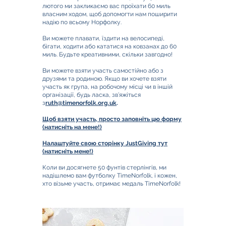
лютого ми закликаємо вас проїхати 60 миль
власним ходом, щоб допомогти нам поширити
надію по всьому Норфолку.
Ви можете плавати, їздити на велосипеді,
бігати, ходити або кататися на ковзанах до 60
миль. Будьте креативними, скільки завгодно!
Ви можете взяти участь самостійно або з
друзями та родиною. Якщо ви хочете взяти
участь як група, на робочому місці чи в іншій
організації, будь ласка, зв’яжіться
з
ruth@timenorfolk.org.uk
.
Щоб взяти участь, просто заповніть цю форму
(натисніть на мене!)
Налаштуйте свою сторінку JustGiving тут
(натисніть мене!)
Коли ви досягнете 50 фунтів стерлінгів, ми
надішлемо вам футболку TimeNorfolk, і кожен,
хто візьме участь, отримає медаль TimeNorfolk!