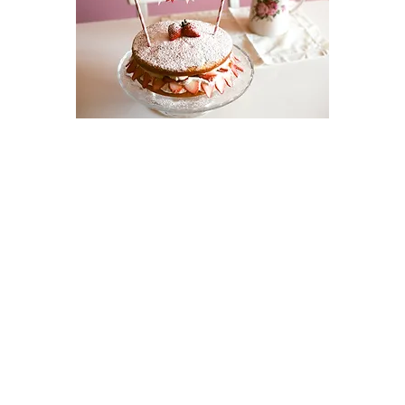
Fundraising:
Set a fundraising goal for your
bake sale and let people know
what you're aiming to achieve.
Every pound raised will go directly
to TimeNorfolk and make a
difference in someone's life. After
your bake sale you can pay in your
money via our JustGiving Page:
www.timenorfolk.org.uk/donate
by
making a donation. Alternatively
you can pay your money in
directly via bacs by emailing
ruth@timenorfolk.org.uk