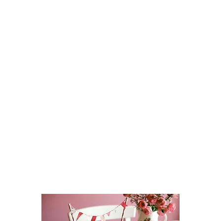
will entice everyone's taste buds.
Get your family, friends, and
coworkers involved in baking
cupcakes, cookies, cakes, and
other goodies. Encourage people
to contribute their baked goods
and make a monetary donation to
support TimeNorfolk.
Raise Awareness:
Your bake sale is an opportunity to
educate those around you about
baby loss and the support that
TimeNorfolk offers. We can
provide you with leaflets and
posters that might spark
conversations.