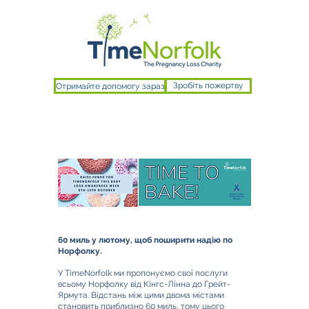
Отримайте допомогу зараз
Зробіть пожертву
60 миль у лютому, щоб поширити надію по
Норфолку.
У TimeNorfolk ми пропонуємо свої послуги
всьому Норфолку від Кінгс-Лінна до Грейт-
Ярмута. Відстань між цими двома містами
становить приблизно 60 миль, тому цього