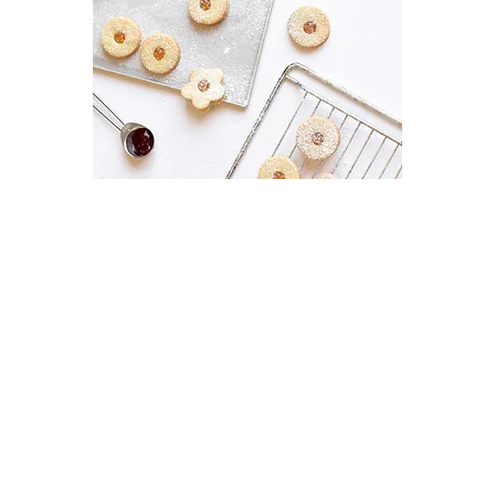
S
pread the Word:
Share this web page with your
friends, family, and colleagues.
Encourage them to participate,
either by hosting their own bake
sales or by attending and
supporting yours. We will provide
you with a poster to help you
promote your bake sale!
Plan Your Bake Sale:
Let your creativity shine while
planning your bake sale, you could