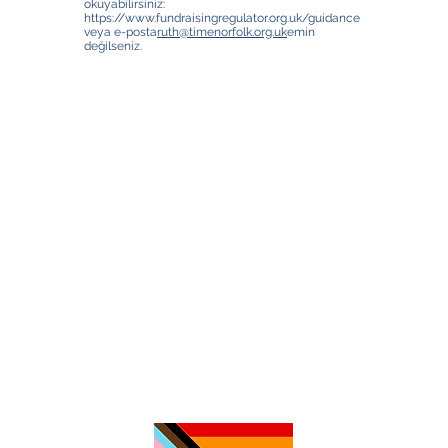
okuyabilirsiniz:
https://www.fundraisingregulator.org.uk/guidance
veya e-posta
ruth@timenorfolk.org.uk
emin
değilseniz.
TimeNorfolk
8 Chalk Hill House
19 Rosary Road
Norwich
NR1 1SZ
01603 927487
info@timenorfolk.org.uk
Registered Charity No.
1157905
Company Registration No.
07656339