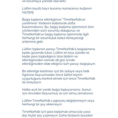
ve korumaya yönelik olacaktır.
Lütfen kayıtlı hayır kurumu numaramızı kullanın:
1157905
Bağış toplama etkinliğinize "TimeNorfolk'un
yardımına" ifadesini kullanarak atıfta
bulunmalısınız. Bu, bağış toplama işleminizin tüm
yönlerinden sizin sorumlu olduğunuz ve
TimeNorfolk'un bağış toplama işleminizle ilgili
herhangi bir sorumluluk kabul etmeyeceği
anlamına gelir.
Lütfen toplanan parayı TimeNorfolk'a bağışlanana
kadar güvende tutun. Lütfen en kısa sürede ne
kadar para topladığınızı bize bildirin ve
etkinliğinizden sonraki 28 gün içinde
etkinliğinizden elde ettiğiniz tüm parayı bağışlayın.
Bir etkinliğe katılması için bir ünlüye veya halk
figürüne başvurmadan önce lütfen kişinin
uygunluğunu kontrol etmek için önce TimeNorfolk
ile onaylayın.
Halka açık bir yerde bağış topluyorsanız, bunun
için önceden başvurmuş ve izin almış olmalısınız.
Lütfen TimeNorfolk Logosunu değiştirmeyin veya
herhangi bir şey eklemeyin.
TimeNorfolk için para toplamak amacıyla yasa
dışı hiçbir şey yapmayın. Daha fazlasını buradan