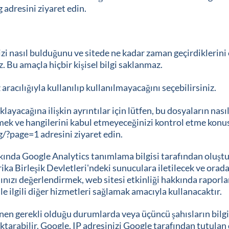
g
adresini ziyaret edin.
izi nasıl bulduğunu ve sitede ne kadar zaman geçirdikleri
. Bu amaçla hiçbir kişisel bilgi saklanmaz.
aracılığıyla kullanılıp kullanılmayacağını seçebilirsiniz.
klayacağına ilişkin ayrıntılar için lütfen, bu dosyaların nası
tmek ve hangilerini kabul etmeyeceğinizi kontrol etme konu
g/?page=1
adresini ziyaret edin.
ında Google Analytics tanımlama bilgisi tarafından oluşturu
ika Birleşik Devletleri'ndeki sunuculara iletilecek ve orad
mınızı değerlendirmek, web sitesi etkinliği hakkında raporl
ile ilgili diğer hizmetleri sağlamak amacıyla kullanacaktır.
unen gerekli olduğu durumlarda veya üçüncü şahısların bilgil
tarabilir. Google, IP adresinizi Google tarafından tutulan d