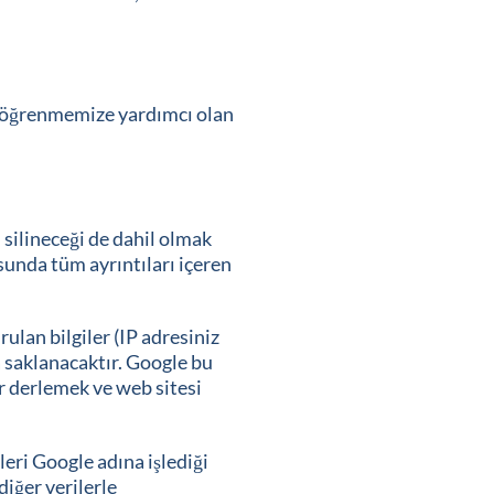
ni öğrenmemize yardımcı olan
l silineceği de dahil olmak
sunda tüm ayrıntıları içeren
lan bilgiler (IP adresiniz
a saklanacaktır. Google bu
ar derlemek ve web sitesi
eri Google adına işlediği
iğer verilerle