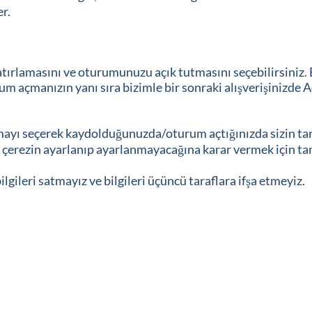
r.
atırlamasını ve oturumunuzu açık tutmasını seçebilirsiniz. 
urum açmanızın yanı sıra bizimle bir sonraki alışverişinizde 
nmayı seçerek kaydolduğunuzda/oturum açtığınızda sizin ta
bu çerezin ayarlanıp ayarlanmayacağına karar vermek için t
lgileri satmayız ve bilgileri üçüncü taraflara ifşa etmeyiz.