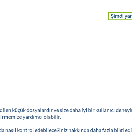
Şimdi yar
DAHİL OLUN
HAKKIMIZDA
dilen küçük dosyalardır ve size daha iyi bir kullanıcı dene
tirmemize yardımcı olabilir.
da nasıl kontrol edebileceğiniz hakkında daha fazla bilgi ed