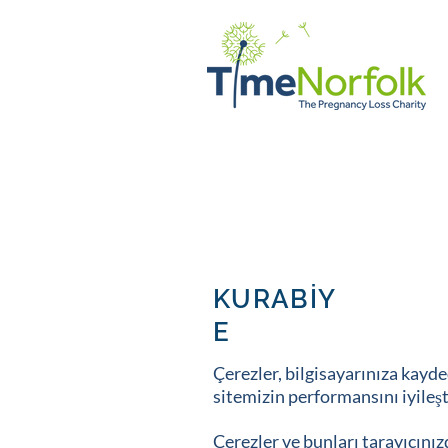
EV
DESTEK
HİKAYELER
KURABİY
E
Çerezler, bilgisayarınıza kayde
sitemizin performansını iyileş
Çerezler ve bunları tarayıcınız