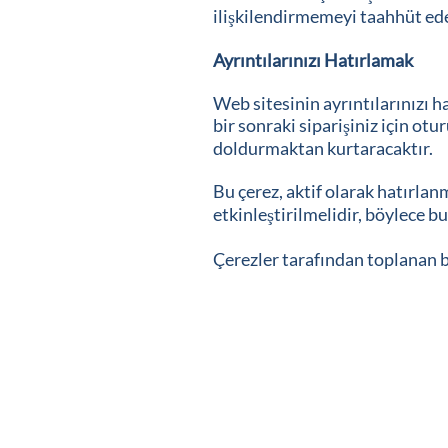
ilişkilendirmemeyi taahhüt ede
Ayrıntılarınızı Hatırlamak
Web sitesinin ayrıntılarınızı h
bir sonraki siparişiniz için ot
doldurmaktan kurtaracaktır.
Bu çerez, aktif olarak hatırla
etkinleştirilmelidir, böylece 
Çerezler tarafından toplanan bi
​Bizi bulun:
TimeNorfolk Norwich
8 Tebeşir Tepesi Evi
19 Tespih Yolu
Norwich
NR1 1SZ