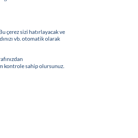
Bu çerez sizi hatırlayacak ve
Adınızı vb. otomatik olarak
rafınızdan
am kontrole sahip olursunuz.
Gizlilik Politikası
Kurabiye