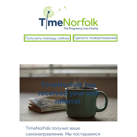
Получить помощь сейчас
Сделать пожертвование
TimeNorfolk has
received your self
referral
TimeNorfolk получил ваше
самонаправление. Мы постараемся