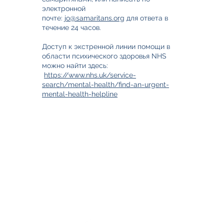
электронной
почте:
jo@samaritans.org
для ответа в
течение 24 часов.
Доступ к экстренной линии помощи в
области психического здоровья NHS
можно найти здесь:
https://www.nhs.uk/service-
search/mental-health/find-an-urgent-
mental-health-helpline
TimeNorfolk
8 Chalk Hill House
19 Rosary Road
Norwich
NR1 1SZ
01603 927487
info@timenorfolk.org.uk