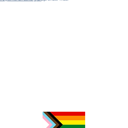
C
N
e