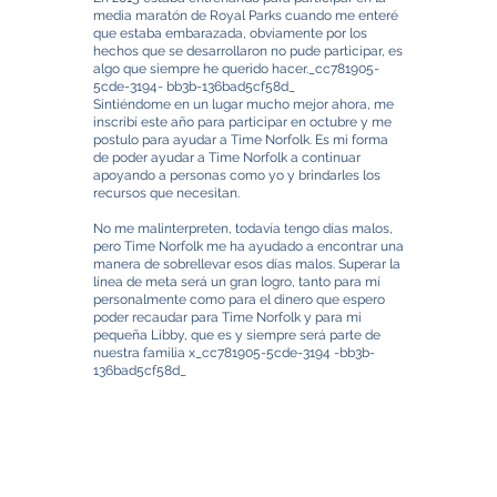
media maratón de Royal Parks cuando me enteré
que estaba embarazada, obviamente por los
hechos que se desarrollaron no pude participar, es
algo que siempre he querido hacer._cc781905-
5cde-3194- bb3b-136bad5cf58d_
Sintiéndome en un lugar mucho mejor ahora, me
inscribí este año para participar en octubre y me
postulo para ayudar a Time Norfolk. Es mi forma
de poder ayudar a Time Norfolk a continuar
apoyando a personas como yo y brindarles los
recursos que necesitan.
No me malinterpreten, todavía tengo días malos,
pero Time Norfolk me ha ayudado a encontrar una
manera de sobrellevar esos días malos. Superar la
línea de meta será un gran logro, tanto para mí
personalmente como para el dinero que espero
poder recaudar para Time Norfolk y para mi
pequeña Libby, que es y siempre será parte de
nuestra familia x_cc781905-5cde-3194 -bb3b-
136bad5cf58d_
TimeNorfolk
8 Chalk Hill House
19 Rosary Road