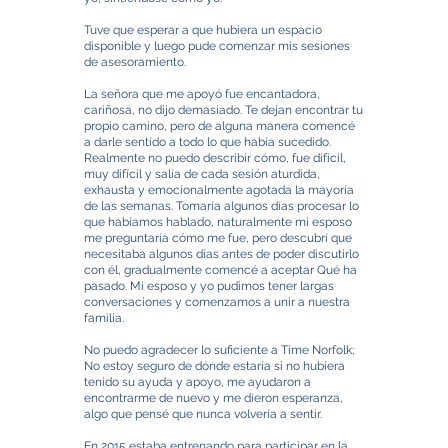
Tuve que esperar a que hubiera un espacio
disponible y luego pude comenzar mis sesiones
de asesoramiento.
La señora que me apoyó fue encantadora,
cariñosa, no dijo demasiado. Te dejan encontrar tu
propio camino, pero de alguna manera comencé
a darle sentido a todo lo que había sucedido.
Realmente no puedo describir cómo, fue difícil,
muy difícil y salía de cada sesión aturdida,
exhausta y emocionalmente agotada la mayoría
de las semanas. Tomaría algunos días procesar lo
que habíamos hablado, naturalmente mi esposo
me preguntaría cómo me fue, pero descubrí que
necesitaba algunos días antes de poder discutirlo
con él, gradualmente comencé a aceptar Qué ha
pasado. Mi esposo y yo pudimos tener largas
conversaciones y comenzamos a unir a nuestra
familia.
No puedo agradecer lo suficiente a Time Norfolk;
No estoy seguro de dónde estaría si no hubiera
tenido su ayuda y apoyo, me ayudaron a
encontrarme de nuevo y me dieron esperanza,
algo que pensé que nunca volvería a sentir.
En 2015 estaba entrenando para participar en la