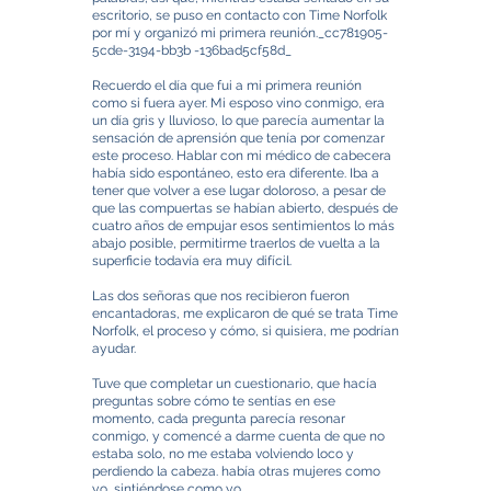
escritorio, se puso en contacto con Time Norfolk
por mí y organizó mi primera reunión._cc781905-
5cde-3194-bb3b -136bad5cf58d_
Recuerdo el día que fui a mi primera reunión
como si fuera ayer. Mi esposo vino conmigo, era
un día gris y lluvioso, lo que parecía aumentar la
sensación de aprensión que tenía por comenzar
este proceso. Hablar con mi médico de cabecera
había sido espontáneo, esto era diferente. Iba a
tener que volver a ese lugar doloroso, a pesar de
que las compuertas se habían abierto, después de
cuatro años de empujar esos sentimientos lo más
abajo posible, permitirme traerlos de vuelta a la
superficie todavía era muy difícil.
Las dos señoras que nos recibieron fueron
encantadoras, me explicaron de qué se trata Time
Norfolk, el proceso y cómo, si quisiera, me podrían
ayudar.
Tuve que completar un cuestionario, que hacía
preguntas sobre cómo te sentías en ese
momento, cada pregunta parecía resonar
conmigo, y comencé a darme cuenta de que no
estaba solo, no me estaba volviendo loco y
perdiendo la cabeza. había otras mujeres como
yo, sintiéndose como yo.