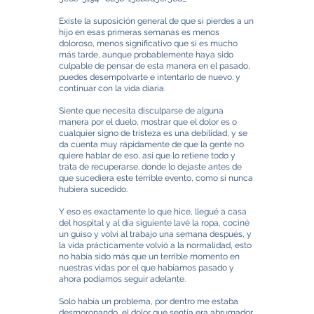
Existe la suposición general de que si pierdes a un
hijo en esas primeras semanas es menos
doloroso, menos significativo que si es mucho
más tarde, aunque probablemente haya sido
culpable de pensar de esta manera en el pasado,
puedes desempolvarte e intentarlo de nuevo. y
continuar con la vida diaria.
Siente que necesita disculparse de alguna
manera por el duelo, mostrar que el dolor es o
cualquier signo de tristeza es una debilidad, y se
da cuenta muy rápidamente de que la gente no
quiere hablar de eso, así que lo retiene todo y
trata de recuperarse. donde lo dejaste antes de
que sucediera este terrible evento, como si nunca
hubiera sucedido.
Y eso es exactamente lo que hice, llegué a casa
del hospital y al día siguiente lavé la ropa, cociné
un guiso y volví al trabajo una semana después, y
la vida prácticamente volvió a la normalidad, esto
no había sido más que un terrible momento en
nuestras vidas por el que habíamos pasado y
ahora podíamos seguir adelante.
Solo había un problema, por dentro me estaba
desmoronando, el dolor que sentía era abrumador,