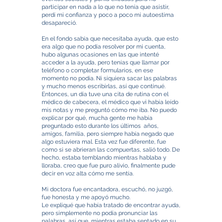
participar en nada a lo que no tenía que asistir,
perdí mi confianza y poco a poco mi autoestima
desapareció.
En el fondo sabía que necesitaba ayuda, que esto
era algo que no podía resolver por mi cuenta,
hubo algunas ocasiones en las que intenté
acceder a la ayuda, pero tenías que llamar por
teléfono o completar formularios, en ese
momento no podía. Ni siquiera sacar las palabras
y mucho menos escribirlas, así que continué.
Entonces, un día tuve una cita de rutina con el
médico de cabecera, el médico que vi había leído
mis notas y me preguntó cómo me iba. No puedo
explicar por qué, mucha gente me había
preguntado esto durante los últimos años,
amigos, familia, pero siempre había negado que
algo estuviera mal. Esta vez fue diferente, fue
como si se abrieran las compuertas, salió todo. De
hecho, estaba temblando mientras hablaba y
lloraba, creo que fue puro alivio, finalmente pude
decir en voz alta cómo me sentía.
Mi doctora fue encantadora, escuchó, no juzgó,
fue honesta y me apoyó mucho.
Le expliqué que había tratado de encontrar ayuda,
pero simplemente no podía pronunciar las
palabras, así que, mientras estaba sentado en su