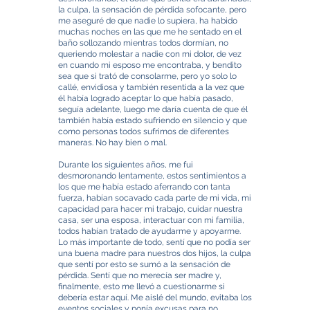
la culpa, la sensación de pérdida sofocante, pero
me aseguré de que nadie lo supiera, ha habido
muchas noches en las que me he sentado en el
baño sollozando mientras todos dormían, no
queriendo molestar a nadie con mi dolor, de vez
en cuando mi esposo me encontraba, y bendito
sea que si trató de consolarme, pero yo solo lo
callé, envidiosa y también resentida a la vez que
él había logrado aceptar lo que había pasado,
seguía adelante, luego me daría cuenta de que él
también había estado sufriendo en silencio y que
como personas todos sufrimos de diferentes
maneras. No hay bien o mal.
Durante los siguientes años, me fui
desmoronando lentamente, estos sentimientos a
los que me había estado aferrando con tanta
fuerza, habían socavado cada parte de mi vida, mi
capacidad para hacer mi trabajo, cuidar nuestra
casa, ser una esposa, interactuar con mi familia,
todos habían tratado de ayudarme y apoyarme.
Lo más importante de todo, sentí que no podía ser
una buena madre para nuestros dos hijos, la culpa
que sentí por esto se sumó a la sensación de
pérdida. Sentí que no merecía ser madre y,
finalmente, esto me llevó a cuestionarme si
debería estar aquí. Me aislé del mundo, evitaba los
eventos sociales y ponía excusas para no